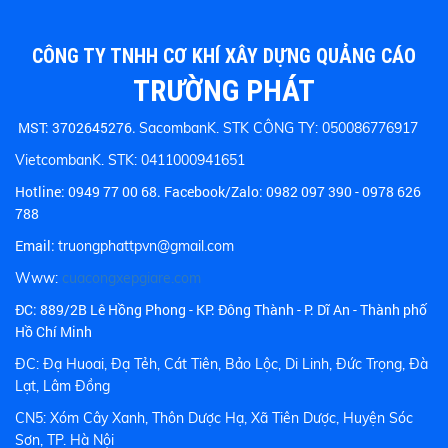
CÔNG TY TNHH CƠ KHÍ XÂY DỰNG QUẢNG CÁO
TRƯỜNG PHÁT
MST: 3702645276.
SacombanK. STK CÔNG TY: 050086776917
VietcombanK. STK: 0411000941651
Hotline:
0949 77 00 68.
Facebook/Zalo: 0982 097 390 - 0978 626
788
Email:
truongphattpvn@gmail.com
Www:
cuacongxepgiare.com
ĐC: 889/2B Lê Hồng Phong - KP. Đông Thành - P. Dĩ An - Thành phố
Hồ Chí Minh
ĐC: Đạ Huoai, Đạ Tẻh, Cát Tiên, Bảo Lộc, Di Linh, Đức Trọng, Đà
Lạt, Lâm Đồng
CN5: Xóm Cây Xanh, Thôn Dược Hạ, Xã Tiên Dược, Huyện Sóc
Sơn, TP. Hà Nội