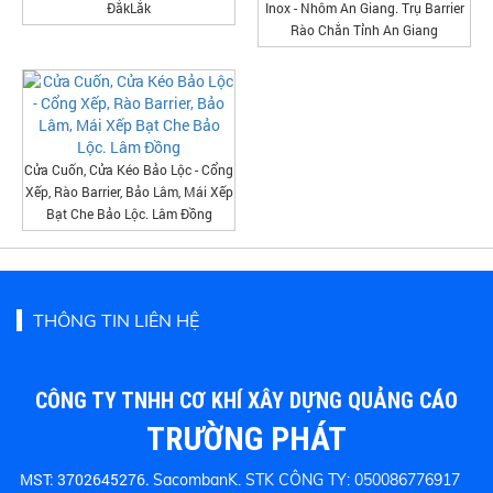
ĐắkLắk
Inox - Nhôm An Giang. Trụ Barrier
Rào Chắn Tỉnh An Giang
Cửa Cuốn, Cửa Kéo Bảo Lộc - Cổng
Xếp, Rào Barrier, Bảo Lâm, Mái Xếp
Bạt Che Bảo Lộc. Lâm Đồng
THÔNG TIN LIÊN HỆ
CÔNG TY TNHH CƠ KHÍ XÂY DỰNG QUẢNG CÁO
TRƯỜNG PHÁT
MST: 3702645276.
SacombanK. STK CÔNG TY: 050086776917