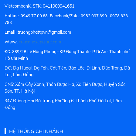
VietcombanK. STK: 0411000941651
Hotline:
0949 77 00 68.
Facebook/Zalo: 0982 097 390 - 0978 626
788
Email:
truongphattpvn@gmail.com
Www:
cuacongxepgiare.com
ĐC: 889/2B Lê Hồng Phong - KP. Đông Thành - P. Dĩ An - Thành phố
Hồ Chí Minh
ĐC: Đạ Huoai, Đạ Tẻh, Cát Tiên, Bảo Lộc, Di Linh, Đức Trọng, Đà
Lạt, Lâm Đồng
CN5: Xóm Cây Xanh, Thôn Dược Hạ, Xã Tiên Dược, Huyện Sóc
Sơn, TP. Hà Nội
347 Đường Hai Bà Trưng, Phường 6, Thành Phố Đà Lạt, Lâm
Đồng
HỆ THỐNG CHI NHÁNH