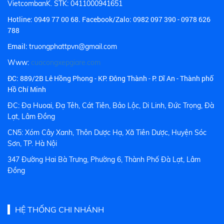
VietcombanK. STK: 0411000941651
Hotline:
0949 77 00 68.
Facebook/Zalo: 0982 097 390 - 0978 626
788
Email:
truongphattpvn@gmail.com
Www:
cuacongxepgiare.com
ĐC: 889/2B Lê Hồng Phong - KP. Đông Thành - P. Dĩ An - Thành phố
Hồ Chí Minh
ĐC: Đạ Huoai, Đạ Tẻh, Cát Tiên, Bảo Lộc, Di Linh, Đức Trọng, Đà
Lạt, Lâm Đồng
CN5: Xóm Cây Xanh, Thôn Dược Hạ, Xã Tiên Dược, Huyện Sóc
Sơn, TP. Hà Nội
347 Đường Hai Bà Trưng, Phường 6, Thành Phố Đà Lạt, Lâm
Đồng
HỆ THỐNG CHI NHÁNH