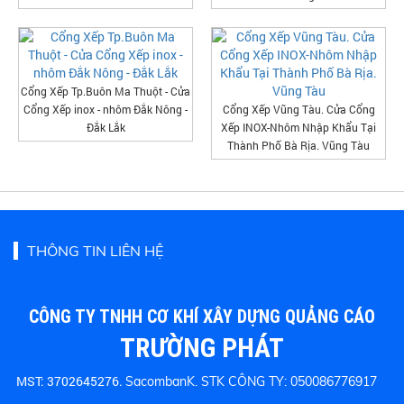
Cổng Xếp Tp.Buôn Ma Thuột - Cửa
Cổng Xếp inox - nhôm Đắk Nông -
Cổng Xếp Vũng Tàu. Cửa Cổng
Đắk Lắk
Xếp INOX-Nhôm Nhập Khẩu Tại
Thành Phố Bà Rịa. Vũng Tàu
THÔNG TIN LIÊN HỆ
CÔNG TY TNHH CƠ KHÍ XÂY DỰNG QUẢNG CÁO
TRƯỜNG PHÁT
MST: 3702645276.
SacombanK. STK CÔNG TY: 050086776917